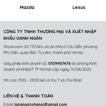
Mazda
Lexus
CÔNG TY TNHH THƯƠNG MẠI VÀ XUẤT NHẬP
KHẨU OANH NGÂN
Showroom: Số 7 E5 khu dự án nhà ở Cầu Diễn, phường
Phú Diễn, quận Bắc Từ Liêm, thành phố Hà Nội
Giấy phép kinh doanh số:
0109967476
do phòng Kinh
doanh sở KH&ĐT TP Hà Nội cấp ngày: 15/04/2022
Mở cửa: 7h30 - 21h30 kể cả thứ 7 và Chủ Nhật
LIÊN HỆ & THANH TOÁN
Email:
lazangotohanoi@gmail.com