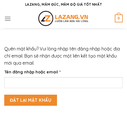
Skip
LAZANG, MÂM ĐÚC, MÂM ĐỘ GIÁ TỐT NHẤT
to
content
0
Quên mật khẩu? Vui lòng nhập tên đăng nhập hoặc địa
chỉ email. Bạn sẽ nhận được một liên kết tạo mật khẩu
mới qua email.
Bắt
Tên đăng nhập hoặc email
*
buộc
ĐẶT LẠI MẬT KHẨU