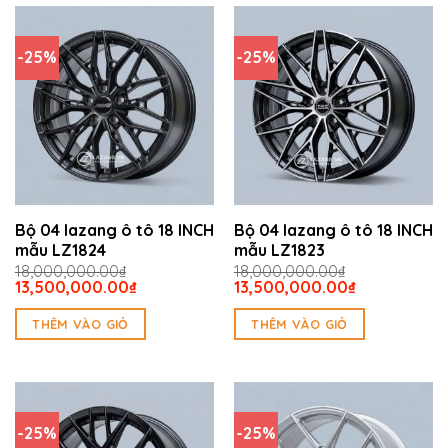
-25%
-25%
Bộ 04 lazang ô tô 18 INCH
Bộ 04 lazang ô tô 18 INCH
mẫu LZ1824
mẫu LZ1823
18,000,000.00
₫
18,000,000.00
₫
Giá
Giá
Giá
Giá
13,500,000.00
₫
13,500,000.00
₫
gốc
hiện
gốc
hiện
là:
tại
là:
tại
THÊM VÀO GIỎ
THÊM VÀO GIỎ
18,000,000.00₫.
là:
18,000,000.00₫.
là:
13,500,000.00₫.
13,500,000.
-25%
-25%