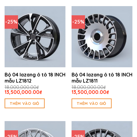
-25%
-25%
Bộ 04 lazang ô tô 18 INCH
Bộ 04 lazang ô tô 18 INCH
mẫu LZ1812
mẫu LZ1811
18,000,000.00
₫
18,000,000.00
₫
Giá
Giá
Giá
Giá
13,500,000.00
₫
13,500,000.00
₫
gốc
hiện
gốc
hiện
là:
tại
là:
tại
THÊM VÀO GIỎ
THÊM VÀO GIỎ
18,000,000.00₫.
là:
18,000,000.00₫.
là:
13,500,000.00₫.
13,500,000.
-25%
-25%