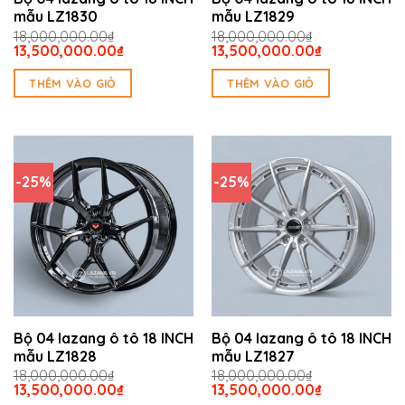
mẫu LZ1830
mẫu LZ1829
18,000,000.00
₫
18,000,000.00
₫
Giá
Giá
Giá
Giá
13,500,000.00
₫
13,500,000.00
₫
gốc
hiện
gốc
hiện
là:
tại
là:
tại
THÊM VÀO GIỎ
THÊM VÀO GIỎ
18,000,000.00₫.
là:
18,000,000.00₫.
là:
13,500,000.00₫.
13,500,000.
-25%
-25%
Bộ 04 lazang ô tô 18 INCH
Bộ 04 lazang ô tô 18 INCH
mẫu LZ1828
mẫu LZ1827
18,000,000.00
₫
18,000,000.00
₫
Giá
Giá
Giá
Giá
13,500,000.00
₫
13,500,000.00
₫
gốc
hiện
gốc
hiện