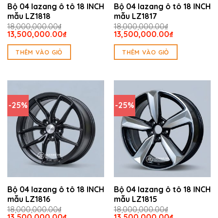
Bộ 04 lazang ô tô 18 INCH
Bộ 04 lazang ô tô 18 INCH
mẫu LZ1818
mẫu LZ1817
18,000,000.00
₫
18,000,000.00
₫
Giá
Giá
Giá
Giá
13,500,000.00
₫
13,500,000.00
₫
gốc
hiện
gốc
hiện
là:
tại
là:
tại
THÊM VÀO GIỎ
THÊM VÀO GIỎ
18,000,000.00₫.
là:
18,000,000.00₫.
là:
13,500,000.00₫.
13,500,000.
-25%
-25%
Bộ 04 lazang ô tô 18 INCH
Bộ 04 lazang ô tô 18 INCH
mẫu LZ1816
mẫu LZ1815
18,000,000.00
₫
18,000,000.00
₫
Giá
Giá
Giá
Giá
13,500,000.00
₫
13,500,000.00
₫