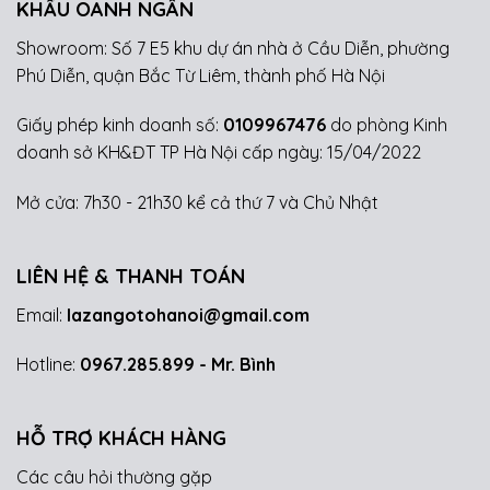
KHẨU OANH NGÂN
Showroom: Số 7 E5 khu dự án nhà ở Cầu Diễn, phường
Phú Diễn, quận Bắc Từ Liêm, thành phố Hà Nội
Giấy phép kinh doanh số:
0109967476
do phòng Kinh
doanh sở KH&ĐT TP Hà Nội cấp ngày: 15/04/2022
Mở cửa: 7h30 - 21h30 kể cả thứ 7 và Chủ Nhật
LIÊN HỆ & THANH TOÁN
Email:
lazangotohanoi@gmail.com
Hotline:
0967.285.899
- Mr. Bình
HỖ TRỢ KHÁCH HÀNG
Các câu hỏi thường gặp