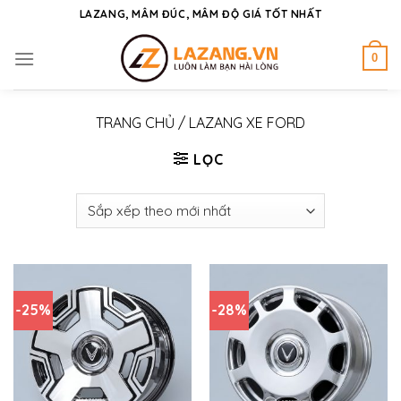
Skip
LAZANG, MÂM ĐÚC, MÂM ĐỘ GIÁ TỐT NHẤT
to
content
0
TRANG CHỦ
/
LAZANG XE FORD
LỌC
-25%
-28%