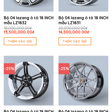
Bộ 04 lazang ô tô 18 INCH
Bộ 04 lazang ô tô 18 INCH
mẫu LZ1832
mẫu LZ1831
18,000,000.00
₫
20,000,000.00
₫
Giá
Giá
Giá
Giá
13,500,000.00
₫
14,500,000.00
₫
gốc
hiện
gốc
hiện
là:
tại
là:
tại
THÊM VÀO GIỎ
THÊM VÀO GIỎ
18,000,000.00₫.
là:
20,000,000.00₫.
là:
13,500,000.00₫.
14,500,000.
-25%
-25%
Bộ 04 lazang ô tô 18 INCH
Bộ 04 lazang ô tô 18 INCH