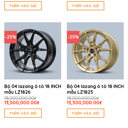
là:
tại
là:
tại
THÊM VÀO GIỎ
THÊM VÀO GIỎ
18,000,000.00₫.
là:
18,000,000.00₫.
là:
13,500,000.00₫.
13,500,000.
-25%
-25%
Bộ 04 lazang ô tô 18 INCH
Bộ 04 lazang ô tô 18 INCH
mẫu LZ1826
mẫu LZ1825
18,000,000.00
₫
18,000,000.00
₫
Giá
Giá
Giá
Giá
13,500,000.00
₫
13,500,000.00
₫
gốc
hiện
gốc
hiện
là:
tại
là:
tại
THÊM VÀO GIỎ
THÊM VÀO GIỎ
18,000,000.00₫.
là:
18,000,000.00₫.
là:
13,500,000.00₫.
13,500,000.