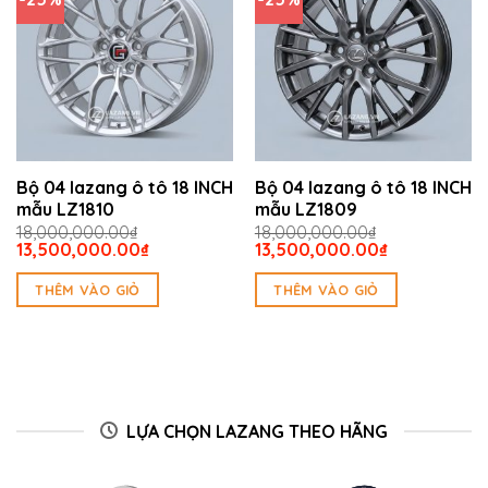
Bộ 04 lazang ô tô 18 INCH
Bộ 04 lazang ô tô 18 INCH
mẫu LZ1810
mẫu LZ1809
18,000,000.00
₫
18,000,000.00
₫
Giá
Giá
Giá
Giá
13,500,000.00
₫
13,500,000.00
₫
gốc
hiện
gốc
hiện
là:
tại
là:
tại
THÊM VÀO GIỎ
THÊM VÀO GIỎ
18,000,000.00₫.
là:
18,000,000.00₫.
là:
13,500,000.00₫.
13,500,000.
LỰA CHỌN LAZANG THEO HÃNG