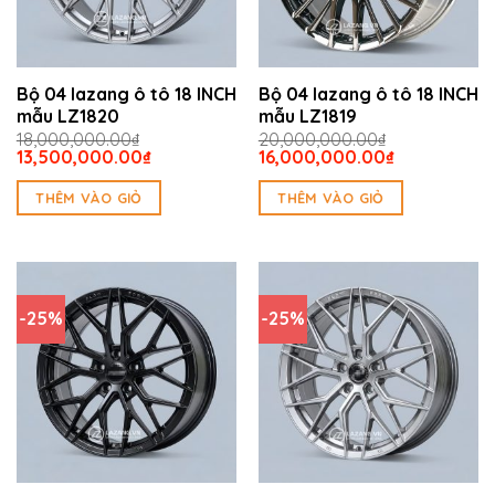
Bộ 04 lazang ô tô 18 INCH
Bộ 04 lazang ô tô 18 INCH
mẫu LZ1820
mẫu LZ1819
18,000,000.00
₫
20,000,000.00
₫
Giá
Giá
Giá
Giá
13,500,000.00
₫
16,000,000.00
₫
gốc
hiện
gốc
hiện
là:
tại
là:
tại
THÊM VÀO GIỎ
THÊM VÀO GIỎ
18,000,000.00₫.
là:
20,000,000.00₫.
là:
13,500,000.00₫.
16,000,000
-25%
-25%