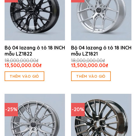
Bộ 04 lazang ô tô 18 INCH
Bộ 04 lazang ô tô 18 INCH
mẫu LZ1822
mẫu LZ1821
18,000,000.00
₫
18,000,000.00
₫
Giá
Giá
Giá
Giá
13,500,000.00
₫
13,500,000.00
₫
gốc
hiện
gốc
hiện
là:
tại
là:
tại
THÊM VÀO GIỎ
THÊM VÀO GIỎ
18,000,000.00₫.
là:
18,000,000.00₫.
là:
13,500,000.00₫.
13,500,000.
-25%
-20%