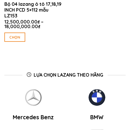
thể
thể
Bộ 04 lazang ô tô 17,18,19
được
được
INCH PCD 5×112 mẫu
chọn
chọn
LZ153
trên
trên
12,500,000.00
₫
–
trang
trang
Khoảng
18,000,000.00
₫
giá:
sản
sản
từ
CHỌN
phẩm
phẩm
12,500,000.00₫
Sản
đến
18,000,000.00₫
phẩm
này
có
nhiều
LỰA CHỌN LAZANG THEO HÃNG
biến
thể.
Các
tùy
chọn
có
thể
Mercedes Benz
BMW
được
chọn