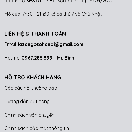
doanh sở KH&ĐT TP Hà Nội cấp ngày: 15/04/2022
Mở cửa: 7h30 - 21h30 kể cả thứ 7 và Chủ Nhật
LIÊN HỆ & THANH TOÁN
Email:
lazangotohanoi@gmail.com
Hotline:
0967.285.899
- Mr. Bình
HỖ TRỢ KHÁCH HÀNG
Các câu hỏi thường gặp
Hướng dẫn đặt hàng
Chính sách vận chuyển
Chính sách bảo mật thông tin