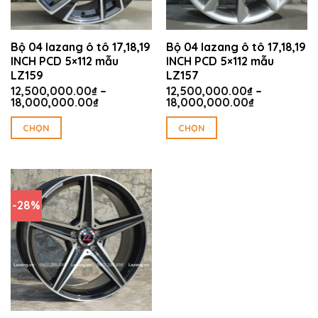
thể
thể
được
được
chọn
chọn
Bộ 04 lazang ô tô 17,18,19
Bộ 04 lazang ô tô 17,18,19
trên
trên
INCH PCD 5×112 mẫu
INCH PCD 5×112 mẫu
trang
trang
LZ159
LZ157
sản
sản
12,500,000.00
₫
–
12,500,000.00
₫
–
phẩm
phẩm
Khoảng
Khoảng
18,000,000.00
₫
18,000,000.00
₫
giá:
giá:
từ
từ
CHỌN
CHỌN
12,500,000.00₫
12,500,000
Sản
Sản
đến
đến
18,000,000.00₫
18,000,000
phẩm
phẩm
này
này
có
có
-28%
nhiều
nhiều
biến
biến
thể.
thể.
Các
Các
tùy
tùy
chọn
chọn
có
có