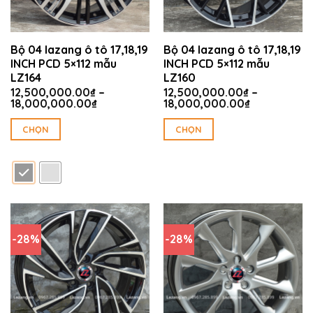
Bộ 04 lazang ô tô 17,18,19
Bộ 04 lazang ô tô 17,18,19
INCH PCD 5×112 mẫu
INCH PCD 5×112 mẫu
LZ164
LZ160
12,500,000.00
₫
–
12,500,000.00
₫
–
Khoảng
Khoảng
18,000,000.00
₫
18,000,000.00
₫
giá:
giá:
từ
từ
CHỌN
CHỌN
12,500,000.00₫
12,500,000
Sản
Sản
đến
đến
18,000,000.00₫
18,000,000
phẩm
phẩm
này
này
có
có
nhiều
nhiều
biến
biến
-28%
-28%
thể.
thể.
Các
Các
tùy
tùy
chọn
chọn
có
có