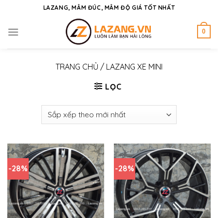
Skip
LAZANG, MÂM ĐÚC, MÂM ĐỘ GIÁ TỐT NHẤT
to
content
0
TRANG CHỦ
/
LAZANG XE MINI
LỌC
-28%
-28%