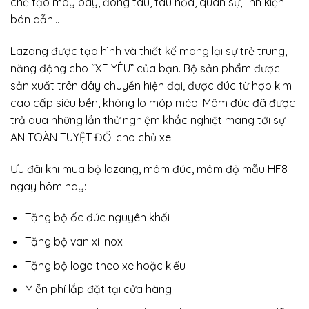
chế tạo máy bay, đóng tàu, tàu hỏa, quân sự, linh kiện
bán dẫn…
Lazang được tạo hình và thiết kế mang lại sự trẻ trung,
năng động cho “XE YÊU” của bạn. Bộ sản phẩm được
sản xuất trên dây chuyền hiện đại, được đúc từ hợp kim
cao cấp siêu bền, không lo móp méo. Mâm đúc đã được
trả qua những lần thử nghiệm khắc nghiệt mang tới sự
AN TOÀN TUYỆT ĐỐI cho chủ xe.
Ưu đãi khi mua bộ lazang, mâm đúc, mâm độ mẫu HF8
ngay hôm nay:
Tặng bộ ốc đúc nguyên khối
Tặng bộ van xi inox
Tặng bộ logo theo xe hoặc kiểu
Miễn phí lắp đặt tại cửa hàng