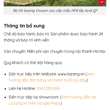
Bộ 04 lazang Vossen cao cấp mẫu HF8 lắp Audi Q7
Thông tin bổ xung
Chế độ bảo hành, bảo trì: Sản phẩm được bảo hành 24
tháng và bảo trì vĩnh viễn
Vận chuyển: Miễn phí vận chuyển trong nội thành Hà Nội
Quý khách có thể đặt hàng qua:
Đặt trực tiếp trên Website: www.lazang.vn (
xem
hướng dẫn đặt hàng và thanh toán tại đây
)
Liên hệ Hotline:
0967.285.899
Đến trực tiếp tại showroom: (
Xem hướng dẫn tới
Lazang.vn trên Google Maps
)