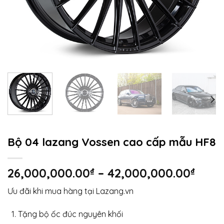
Bộ 04 lazang Vossen cao cấp mẫu HF8
Kho
26,000,000.00
₫
–
42,000,000.00
₫
giá:
Ưu đãi khi mua hàng tại Lazang.vn
từ
26,0
Tặng bộ ốc đúc nguyên khối
đến