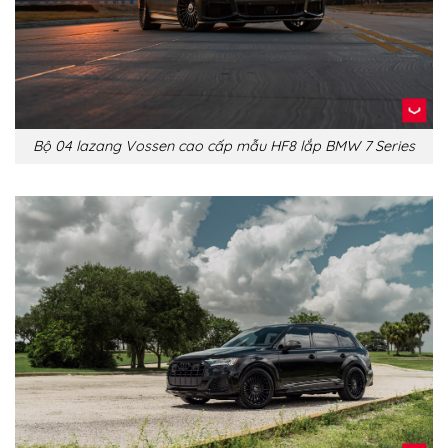
Bộ 04 lazang Vossen cao cấp mẫu HF8 lắp BMW 7 Series