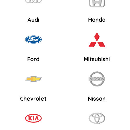
trang
sản
sản
phẩm
phẩm
Audi
Honda
Ford
Mitsubishi
Chevrolet
Nissan