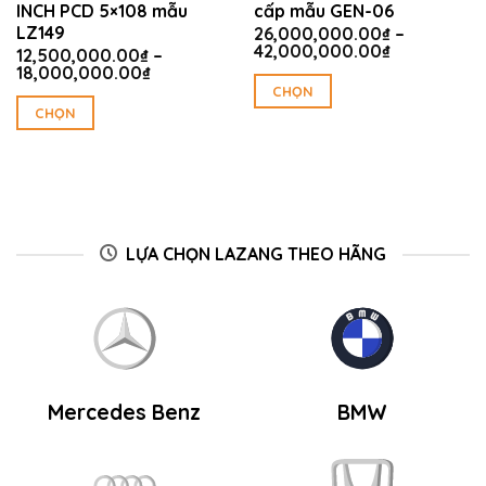
INCH PCD 5×108 mẫu
cấp mẫu GEN-06
LZ149
26,000,000.00
₫
–
Khoảng
42,000,000.00
₫
12,500,000.00
₫
–
giá:
Khoảng
18,000,000.00
₫
từ
giá:
CHỌN
00.00₫
26,000,00
từ
CHỌN
Sản
đến
12,500,000.00₫
00.00₫
42,000,00
Sản
đến
phẩm
18,000,000.00₫
phẩm
này
này
có
có
nhiều
nhiều
biến
LỰA CHỌN LAZANG THEO HÃNG
biến
thể.
thể.
Các
Các
tùy
tùy
chọn
chọn
có
có
thể
thể
được
Mercedes Benz
BMW
được
chọn
chọn
trên
trên
trang