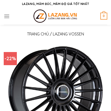
Skip
LAZANG, MÂM ĐÚC, MÂM ĐỘ GIÁ TỐT NHẤT
to
content
0
TRANG CHỦ
/
LAZANG VOSSEN
-22%