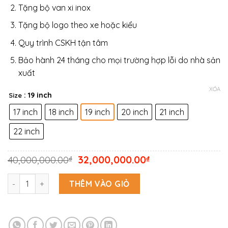
42,0
Tặng bộ van xi inox
Tặng bộ logo theo xe hoặc kiểu
Quy trình CSKH tận tâm
Bảo hành 24 tháng cho mọi trường hợp lỗi do nhà sản
xuất
XÓA
: 19 inch
Size
17 inch
18 inch
19 inch
20 inch
21 inch
22 inch
Giá
Giá
40,000,000.00
32,000,000.00
₫
₫
gốc
hiện
là:
tại
Bộ 04 lazang Vossen cao cấp mẫu HF8 số lượng
THÊM VÀO GIỎ
40,000,000.00₫.
là:
32,000,000.00₫.