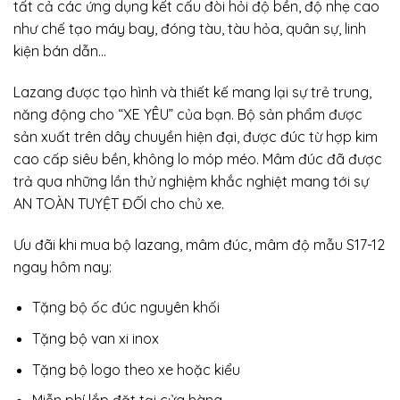
tất cả các ứng dụng kết cấu đòi hỏi độ bền, độ nhẹ cao
như chế tạo máy bay, đóng tàu, tàu hỏa, quân sự, linh
kiện bán dẫn…
Lazang được tạo hình và thiết kế mang lại sự trẻ trung,
năng động cho “XE YÊU” của bạn. Bộ sản phẩm được
sản xuất trên dây chuyền hiện đại, được đúc từ hợp kim
cao cấp siêu bền, không lo móp méo. Mâm đúc đã được
trả qua những lần thử nghiệm khắc nghiệt mang tới sự
AN TOÀN TUYỆT ĐỐI cho chủ xe.
Ưu đãi khi mua bộ lazang, mâm đúc, mâm độ mẫu S17-12
ngay hôm nay:
Tặng bộ ốc đúc nguyên khối
Tặng bộ van xi inox
Tặng bộ logo theo xe hoặc kiểu