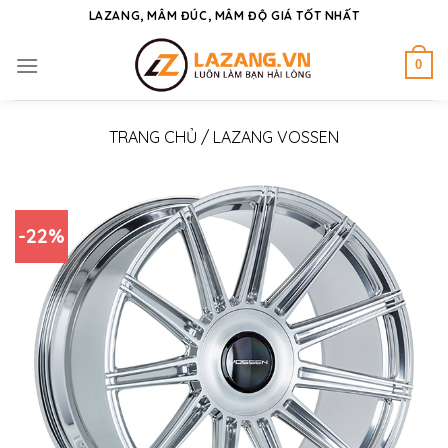
Skip
LAZANG, MÂM ĐÚC, MÂM ĐỘ GIÁ TỐT NHẤT
to
content
0
TRANG CHỦ
/
LAZANG VOSSEN
-22%