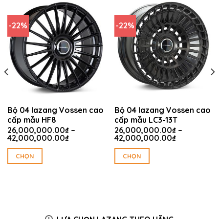
-22%
-22%
Bộ 04 lazang Vossen cao
Bộ 04 lazang Vossen cao
cấp mẫu HF8
cấp mẫu LC3-13T
26,000,000.00
₫
–
26,000,000.00
₫
–
Khoảng
Khoảng
42,000,000.00
₫
42,000,000.00
₫
giá:
giá:
từ
từ
CHỌN
CHỌN
00.00₫
26,000,000.00₫
26,000,00
Sản
Sản
đến
đến
00.00₫
42,000,000.00₫
42,000,00
phẩm
phẩm
này
này
có
có
nhiều
nhiều