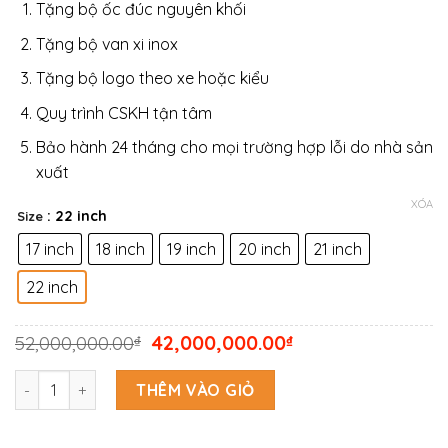
Tặng bộ ốc đúc nguyên khối
đến
42,0
Tặng bộ van xi inox
Tặng bộ logo theo xe hoặc kiểu
Quy trình CSKH tận tâm
Bảo hành 24 tháng cho mọi trường hợp lỗi do nhà sản
xuất
XÓA
: 22 inch
Size
17 inch
18 inch
19 inch
20 inch
21 inch
22 inch
Giá
Giá
52,000,000.00
42,000,000.00
₫
₫
gốc
hiện
là:
tại
Bộ 04 lazang Vossen cao cấp mẫu S17-12 số lượng
THÊM VÀO GIỎ
52,000,000.00₫.
là:
42,000,000.00₫.