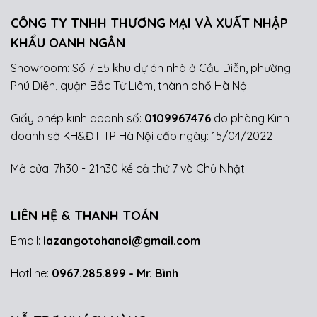
CÔNG TY TNHH THƯƠNG MẠI VÀ XUẤT NHẬP
KHẨU OANH NGÂN
Showroom: Số 7 E5 khu dự án nhà ở Cầu Diễn, phường
Phú Diễn, quận Bắc Từ Liêm, thành phố Hà Nội
Giấy phép kinh doanh số:
0109967476
do phòng Kinh
doanh sở KH&ĐT TP Hà Nội cấp ngày: 15/04/2022
Mở cửa: 7h30 - 21h30 kể cả thứ 7 và Chủ Nhật
LIÊN HỆ & THANH TOÁN
Email:
lazangotohanoi@gmail.com
Hotline:
0967.285.899
- Mr. Bình