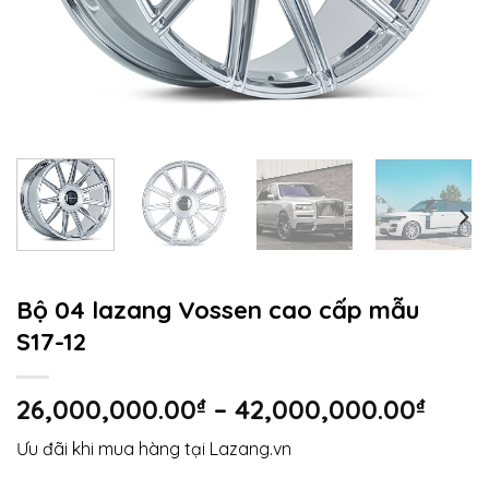
Bộ 04 lazang Vossen cao cấp mẫu
S17-12
Kho
26,000,000.00
₫
–
42,000,000.00
₫
giá:
Ưu đãi khi mua hàng tại Lazang.vn
từ
26,0