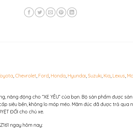
Toyota
,
Chevrolet
,
Ford
,
Honda
,
Hyundai
,
Suzuki
,
Kia
,
Lexus
,
Ma
trung, năng động cho “XE YÊU” của bạn. Bộ sản phẩm được sản
o cấp siêu bền, không lo móp méo. Mâm đúc đã được trả qua 
UYỆT ĐỐI cho chủ xe.
Z161 ngay hôm nay: