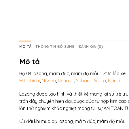
MÔ TẢ
THÔNG TIN BỔ SUNG
ĐÁNH GIÁ (0)
Mô tả
Bộ 04 lazang, mâm đúc, mâm độ mẫu LZ161 lắp xe
Mitsubishi
,
Nissan
,
Renault
,
Subaru
,
Acura
,
Infiniti
…
Lazang được tạo hình và thiết kế mang lại sự trẻ 
trên dây chuyền hiện đại, được đúc từ hợp kim ca
lần thử nghiệm khắc nghiệt mang tới sự AN TOÀN T
Ưu đãi khi mua bộ lazang, mâm đúc, mâm độ mẫu L