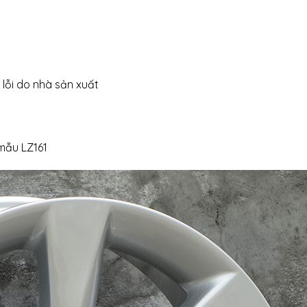
lỗi do nhà sản xuất
 mẫu LZ161