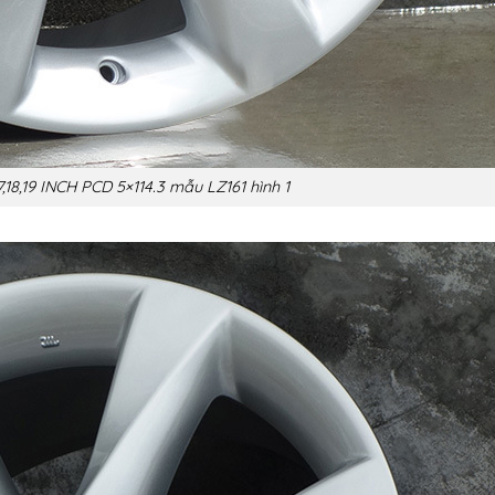
,18,19 INCH PCD 5×114.3 mẫu LZ161 hình 1