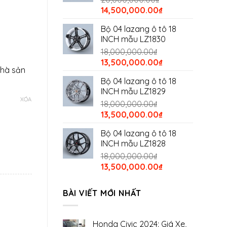
đến
Giá
Giá
14,500,000.00
₫
18,000,000.00₫
gốc
hiện
Bộ 04 lazang ô tô 18
là:
tại
INCH mẫu LZ1830
20,000,000.00₫.
là:
18,000,000.00
₫
14,500,000.00₫.
Giá
Giá
13,500,000.00
₫
nhà sản
gốc
hiện
Bộ 04 lazang ô tô 18
là:
tại
INCH mẫu LZ1829
18,000,000.00₫.
là:
XÓA
18,000,000.00
₫
13,500,000.00₫.
Giá
Giá
13,500,000.00
₫
gốc
hiện
Bộ 04 lazang ô tô 18
là:
tại
INCH mẫu LZ1828
18,000,000.00₫.
là:
18,000,000.00
₫
13,500,000.00₫.
Giá
Giá
13,500,000.00
₫
gốc
hiện
là:
tại
BÀI VIẾT MỚI NHẤT
18,000,000.00₫.
là:
1 số lượng
13,500,000.00₫.
.00₫.
Honda Civic 2024: Giá Xe,