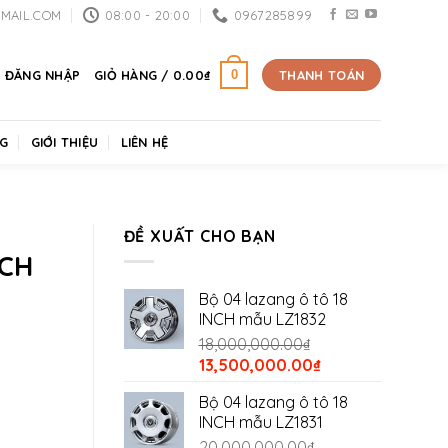
MAIL.COM
08:00 - 20:00
0967285899
0
ĐĂNG NHẬP
GIỎ HÀNG /
0.00
₫
THANH TOÁN
G
GIỚI THIỆU
LIÊN HỆ
ĐỀ XUẤT CHO BẠN
NCH
Bộ 04 lazang ô tô 18
INCH mẫu LZ1832
18,000,000.00
₫
Khoảng
Giá
Giá
13,500,000.00
₫
giá:
gốc
hiện
Bộ 04 lazang ô tô 18
là:
tại
từ
INCH mẫu LZ1831
18,000,000.00₫.
là:
12,500,000.00₫
20,000,000.00
₫
13,500,000.00₫.