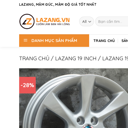
Skip
LAZANG, MÂM ĐÚC, MÂM ĐỘ GIÁ TỐT NHẤT
to
content
Tìm
kiếm:
DANH MỤC SẢN PHẨM
TRANG CHỦ
SẢ
TRANG CHỦ
/
LAZANG 19 INCH
/
LAZANG 19
-28%