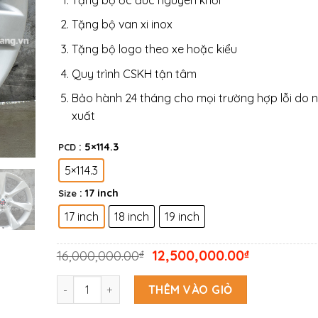
Tặng bộ van xi inox
Tặng bộ logo theo xe hoặc kiểu
Quy trình CSKH tận tâm
Bảo hành 24 tháng cho mọi trường hợp lỗi do 
xuất
: 5×114.3
PCD
5×114.3
: 17 inch
Size
17 inch
18 inch
19 inch
Giá
Giá
16,000,000.00
12,500,000.00
₫
₫
gốc
hiện
là:
tại
Bộ 04 lazang ô tô 17,18,19 INCH PCD 5x114.3 mẫu LZ16
THÊM VÀO GIỎ
16,000,000.00₫.
là:
12,500,000