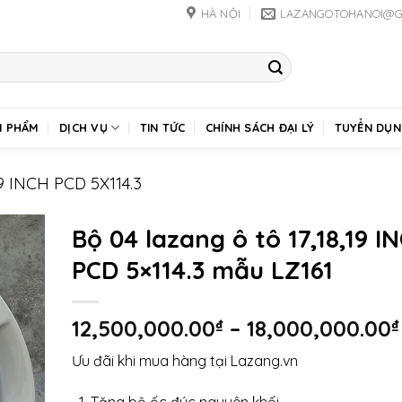
HÀ NỘI
LAZANGOTOHANOI@G
N PHẨM
DỊCH VỤ
TIN TỨC
CHÍNH SÁCH ĐẠI LÝ
TUYỂN DỤN
 INCH PCD 5X114.3
Bộ 04 lazang ô tô 17,18,19 I
PCD 5×114.3 mẫu LZ161
12,500,000.00
₫
–
18,000,000.00
₫
Ưu đãi khi mua hàng tại Lazang.vn
Tặng bộ ốc đúc nguyên khối