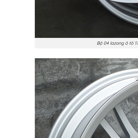
Bộ 04 lazang ô tô 17