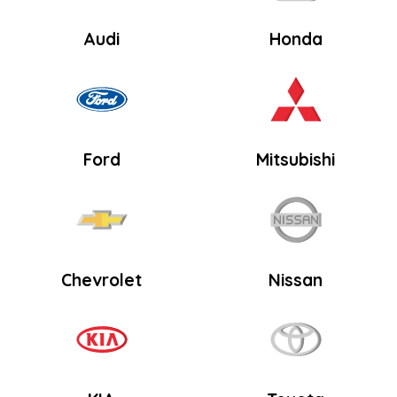
sản
phẩm
Audi
Honda
Ford
Mitsubishi
Chevrolet
Nissan