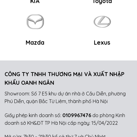
KIA
Toyota
Mazda
Lexus
CÔNG TY TNHH THƯƠNG MẠI VÀ XUẤT NHẬP
KHẨU OANH NGÂN
Showroom: Số 7 E5 khu dự án nhà ở Cầu Diễn, phường
Phú Diễn, quận Bắc Từ Liêm, thành phố Hà Nội
Giấy phép kinh doanh số:
0109967476
do phòng Kinh
doanh sở KH&ĐT TP Hà Nội cấp ngày: 15/04/2022
Mở cửa: 7h30 - 21h30 kể cả thứ 7 và Chủ Nhật