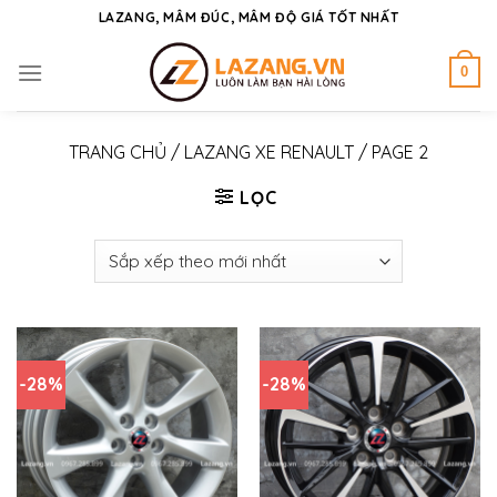
Skip
LAZANG, MÂM ĐÚC, MÂM ĐỘ GIÁ TỐT NHẤT
to
content
0
TRANG CHỦ
/
LAZANG XE RENAULT
/
PAGE 2
LỌC
-28%
-28%