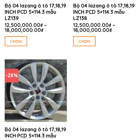
thể
thể
Bộ 04 lazang ô tô 17,18,19
Bộ 04 lazang ô tô 17,18,19
được
được
INCH PCD 5×114.3 mẫu
INCH PCD 5×114.3 mẫu
chọn
chọn
LZ139
LZ138
trên
trên
12,500,000.00
₫
–
12,500,000.00
₫
–
trang
trang
Khoảng
Khoảng
18,000,000.00
₫
18,000,000.00
₫
giá:
giá:
sản
sản
từ
từ
CHỌN
CHỌN
phẩm
phẩm
12,500,000.00₫
12,500,000
Sản
Sản
đến
đến
18,000,000.00₫
18,000,000
phẩm
phẩm
này
này
có
có
-28%
nhiều
nhiều
biến
biến
thể.
thể.
Các
Các
tùy
tùy
chọn
chọn
có
có
thể
thể
Bộ 04 lazang ô tô 17,18,19
được
được
INCH PCD 5×114.3 mẫu
chọn
chọn