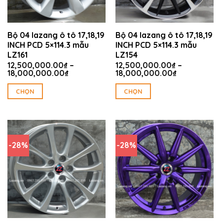
Bộ 04 lazang ô tô 17,18,19
Bộ 04 lazang ô tô 17,18,19
INCH PCD 5×114.3 mẫu
INCH PCD 5×114.3 mẫu
LZ161
LZ154
12,500,000.00
₫
–
12,500,000.00
₫
–
Khoảng
Khoảng
18,000,000.00
₫
18,000,000.00
₫
giá:
giá:
từ
từ
CHỌN
CHỌN
12,500,000.00₫
12,500,000
Sản
Sản
đến
đến
18,000,000.00₫
18,000,000
phẩm
phẩm
này
này
có
có
-28%
-28%
nhiều
nhiều
biến
biến
thể.
thể.
Các
Các
tùy
tùy
chọn
chọn
có
có