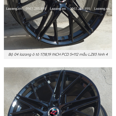
Bộ 04 lazang ô tô 17,18,19 INCH PCD 5×112 mẫu LZ83 hình 4