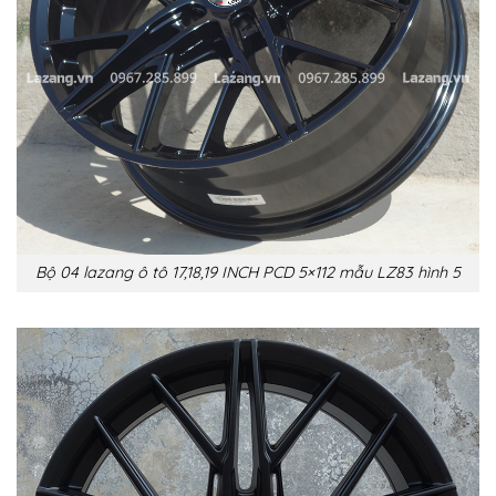
Bộ 04 lazang ô tô 17,18,19 INCH PCD 5×112 mẫu LZ83 hình 5