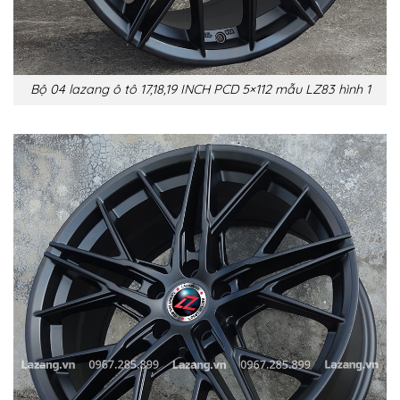
Bộ 04 lazang ô tô 17,18,19 INCH PCD 5×112 mẫu LZ83 hình 1