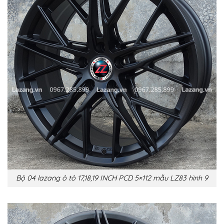
Bộ 04 lazang ô tô 17,18,19 INCH PCD 5×112 mẫu LZ83 hình 9