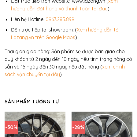
Đặt trực tiếp trên Website: www.lazang.vn (
xem
hướng dẫn đặt hàng và thanh toán tại đây
)
Liên hệ Hotline:
0967.285.899
Đến trực tiếp tại showroom: (
Xem hướng dẫn tới
Lazang.vn trên Google Maps
)
Thời gian giao hàng: Sản phẩm sẽ được bàn giao cho
quý khách từ 2 ngày đến 10 ngày nếu tình trạng hàng có
sẵn và 15 ngày đến 30 ngày nếu đặt hàng (
xem chính
sách vận chuyển tại đây
)
SẢN PHẨM TƯƠNG TỰ
-30%
-28%