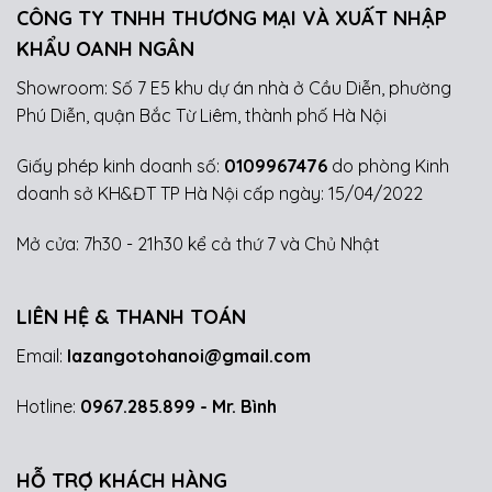
CÔNG TY TNHH THƯƠNG MẠI VÀ XUẤT NHẬP
KHẨU OANH NGÂN
Showroom: Số 7 E5 khu dự án nhà ở Cầu Diễn, phường
Phú Diễn, quận Bắc Từ Liêm, thành phố Hà Nội
Giấy phép kinh doanh số:
0109967476
do phòng Kinh
doanh sở KH&ĐT TP Hà Nội cấp ngày: 15/04/2022
Mở cửa: 7h30 - 21h30 kể cả thứ 7 và Chủ Nhật
LIÊN HỆ & THANH TOÁN
Email:
lazangotohanoi@gmail.com
Hotline:
0967.285.899
- Mr. Bình
HỖ TRỢ KHÁCH HÀNG