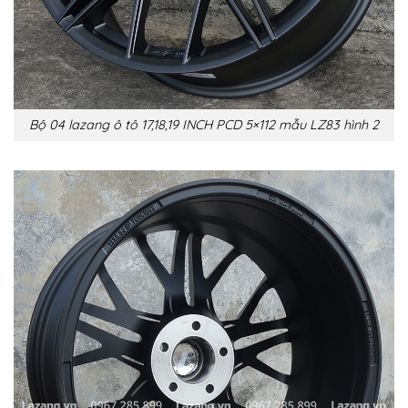
Bộ 04 lazang ô tô 17,18,19 INCH PCD 5×112 mẫu LZ83 hình 2