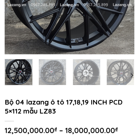
Bộ 04 lazang ô tô 17,18,19 INCH PCD
5×112 mẫu LZ83
Khoả
12,500,000.00
₫
–
18,000,000.00
₫
giá: