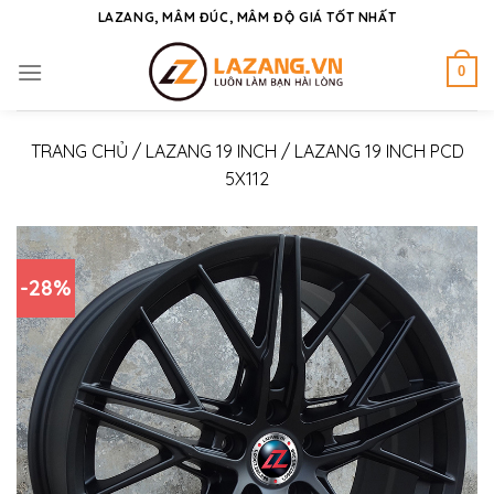
Skip
LAZANG, MÂM ĐÚC, MÂM ĐỘ GIÁ TỐT NHẤT
to
content
0
TRANG CHỦ
/
LAZANG 19 INCH
/
LAZANG 19 INCH PCD
5X112
-28%