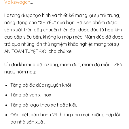
Volkswagen
…
Lazang được tạo hình và thiết kế mang lại sự trẻ trung,
năng động cho “XE YÊU” của bạn. Bộ sản phẩm được
sản xuất trên dây chuyền hiện đại, được đúc từ hợp kim
cao cấp siêu bền, không lo móp méo. Mâm đúc đã được
trả qua những lần thử nghiệm khắc nghiệt mang tới sự
AN TOÀN TUYỆT ĐỐI cho chủ xe.
Ưu đãi khi mua bộ lazang, mâm đúc, mâm độ mẫu LZ83
ngay hôm nay:
Tặng bộ ốc đúc nguyên khối
Tặng bộ van xi inox
Tặng bộ logo theo xe hoặc kiểu
Đặc biệt, bảo hành 24 tháng cho mọi trường hợp lỗi
do nhà sản xuất