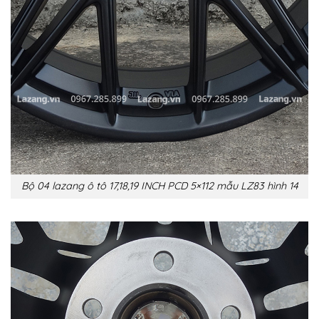
Bộ 04 lazang ô tô 17,18,19 INCH PCD 5×112 mẫu LZ83 hình 14