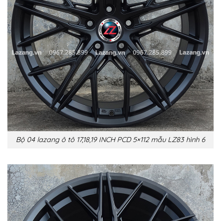
Bộ 04 lazang ô tô 17,18,19 INCH PCD 5×112 mẫu LZ83 hình 6