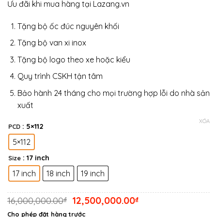
Ưu đãi khi mua hàng tại Lazang.vn
từ
12,50
Tặng bộ ốc đúc nguyên khối
đến
18,00
Tặng bộ van xi inox
Tặng bộ logo theo xe hoặc kiểu
Quy trình CSKH tận tâm
Bảo hành 24 tháng cho mọi trường hợp lỗi do nhà sản
xuất
XÓA
: 5×112
PCD
5×112
: 17 inch
Size
17 inch
18 inch
19 inch
Giá
Giá
16,000,000.00
12,500,000.00
₫
₫
gốc
hiện
Cho phép đặt hàng trước