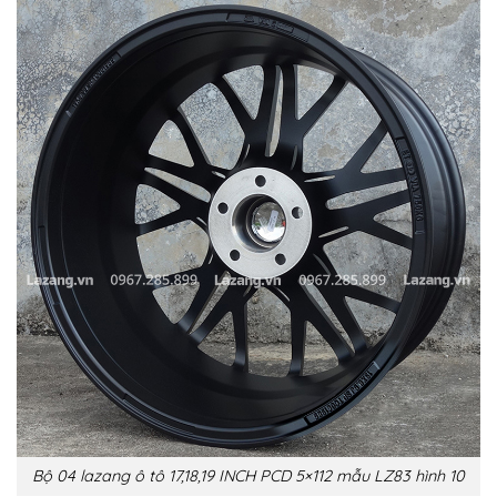
Bộ 04 lazang ô tô 17,18,19 INCH PCD 5×112 mẫu LZ83 hình 10