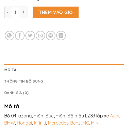
là:
tại
16,000,000.00₫.
là:
Bộ 04 lazang ô tô 17,18,19 INCH PCD 5x112 mẫu LZ83 số lượng
12,500,000.00₫.
THÊM VÀO GIỎ
MÔ TẢ
THÔNG TIN BỔ SUNG
ĐÁNH GIÁ (0)
Mô tả
Bộ 04 lazang, mâm đúc, mâm độ mẫu LZ83 lắp xe
Audi
,
BMW
,
Hongqi
,
Infiniti
,
Mercedes-Benz
,
MG
,
MINI
,