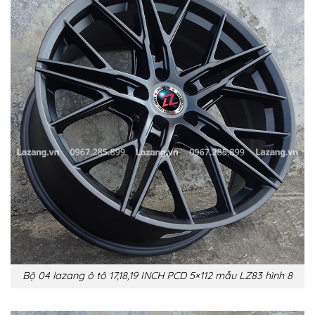
Bộ 04 lazang ô tô 17,18,19 INCH PCD 5×112 mẫu LZ83 hình 8