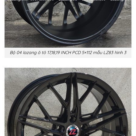
Bộ 04 lazang ô tô 17,18,19 INCH PCD 5×112 mẫu LZ83 hình 3