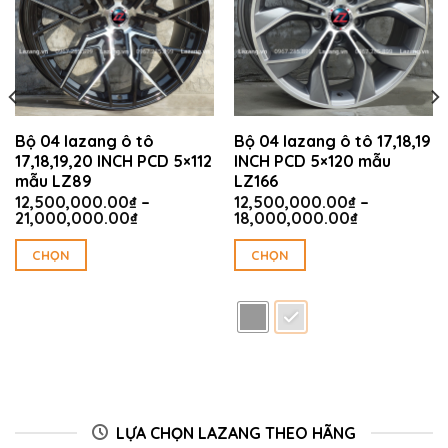
Bộ 04 lazang ô tô
Bộ 04 lazang ô tô 17,18,19
17,18,19,20 INCH PCD 5×112
INCH PCD 5×120 mẫu
mẫu LZ89
LZ166
12,500,000.00
₫
–
12,500,000.00
₫
–
Khoảng
Khoảng
21,000,000.00
₫
18,000,000.00
₫
giá:
giá:
0.00₫
từ
từ
CHỌN
CHỌN
12,500,000.00₫
12,500,000
0.00₫
Sản
Sản
đến
đến
21,000,000.00₫
18,000,000
phẩm
phẩm
này
này
có
có
nhiều
nhiều
biến
biến
thể.
thể.
LỰA CHỌN LAZANG THEO HÃNG
Các
Các